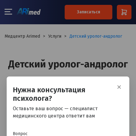
×
Записаться
Ваше имя*
Медцентр Arimed
>
Услуги
>
Детский уролог-андролог
Ваш телефон*
Детский уролог-андролог
Примечание
✕
Нужна консультация
психолога?
Я согласен на обработку
персональных данных
Оставьте ваш вопрос — специалист
медицинского центра ответит вам
Остались вопросы? Обратитесь к
специалисту
Вопрос