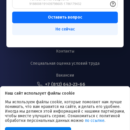
Новости
Запись к врачу
Лицензии и сертификаты
Не сейчас
Согласие на обработку персональных данных
Контакты
Специальная оценка условий труда
Вакансии
+7 (812) 643-23-66
Проспект Юрия Гагарина, д. 42, литера А
Наш сайт использует файлы cookie
Медицинские услуги для взрослых и детей в Московском районе, г.
Санкт-Петербурга. Информация представленная на сайте носит
Мы используем файлы cookie, которые помогают нам лучше
исключительно информационный характер. Размещенная на сайте
понимать, что вам нравится на сайте, и делать его удобнее.
информация не является публичной офертой, подлежит изменению юр.
Иногда мы делимся этой информацией с нашими партнёрами,
лицом в одностороннем порядке.
чтобы вместе улучшать сервис. Ознакомиться с политикой
обработки персональных данных можно
по ссылке
.