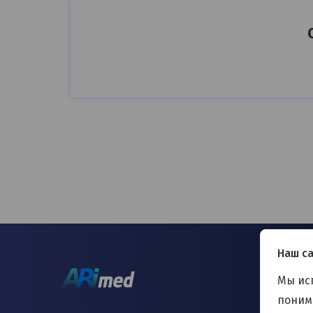
Наш са
Мы ис
понима