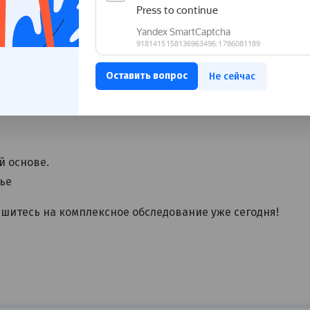
д PAP-теста для выявления атипичных клеток;
вируса папилломы человека высокого онкогенного риска
Не сейчас
й основе.
вье
пишитесь на комплексное обследование уже сегодня!