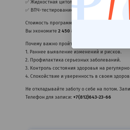
✅ Жидкостная цитология — современный мето
✅ ВПЧ-тестирование (21 тип) — определение 
Стоимость программы:
13 950 ₽
→
11 500 ₽
Вы экономите
2 450 ₽
Почему важно пройти обследование:
1. Раннее выявление изменений и рисков.
2. Профилактика серьезных заболеваний.
3. Контроль состояния здоровья на регулярно
4. Спокойствие и уверенность в своем здоро
Не откладывайте заботу о себе на потом. За
Телефон для записи:
+7(812)643-23-66