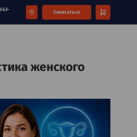
 643-
Записаться
×
стика женского