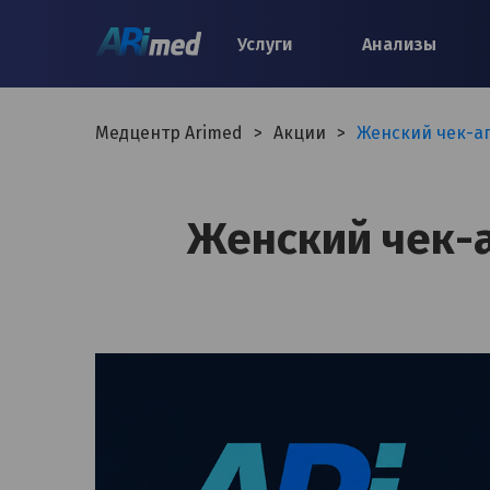
Услуги
Анализы
Медцентр Arimed
>
Акции
>
Женский чек-ап
Женский чек-а