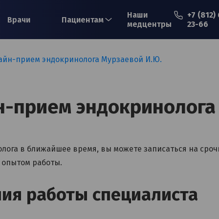
Наши
+7 (812)
Врачи
Пациентам
медцентры
23-66
айн-прием эндокринолога Мурзаевой И.Ю.
Ваше имя*
-прием эндокринолога
Ваш телефон*
олога в ближайшее время, вы можете записаться на сро
 опытом работы.
Примечание
ия работы специалиста