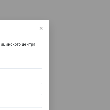
✕
дицинского центра
 нутрициологии;
.