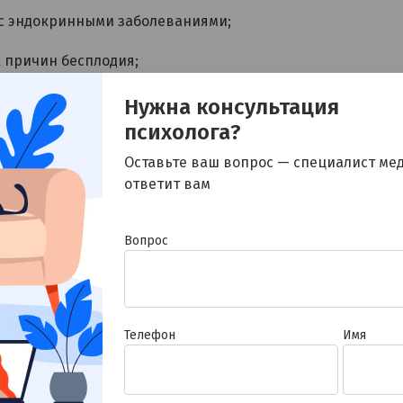
Я согласен на обработку
персональных данных
 с эндокринными заболеваниями;
 причин бесплодия;
LADA-диабета;
Нужна консультация
психолога?
хронической усталости;
Оставьте ваш вопрос — специалист ме
я женщин и мужчин;
ответит вам
доказательной эндокринологии, гормонального баланса и
Вопрос
арушения обмена веществ и гормональные расстройства
ультацию
Телефон
Имя
6