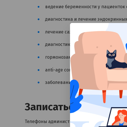
ведение беременности у пациенток
диагностика и лечение эндокринных
лечение сахарного диабета 2 типа и 
диагностика и коррекция синдрома 
гормонозаместительная терапия дл
anti-age сопровождение с позиций 
заболевания щитовидной железы, н
Записаться на конс
Телефоны администраторов: +7 (812) 643-23-6