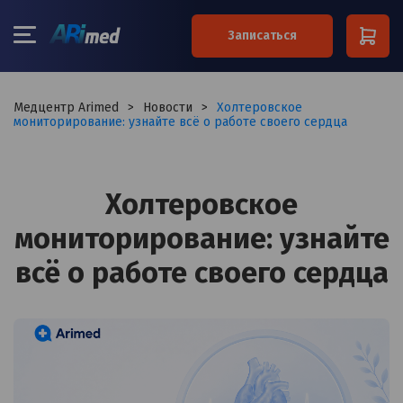
×
Записаться
Ваше имя*
Медцентр Arimed
>
Новости
>
Холтеровское
мониторирование: узнайте всё о работе своего сердца
Ваш телефон*
Холтеровское
мониторирование: узнайте
Примечание
всё о работе своего сердца
Я согласен на обработку
персональных данных