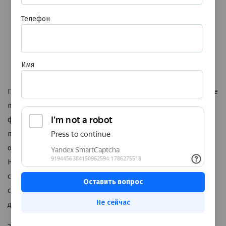
состояниями и обмороками;
Телефон
пациентам после инфаркта, при подозрении на
стенокардию или ишемическую болезнь cердца;
тем, кому нужно оценить работу кардиостимулятора
или эффективность антиаритмической терапии.
Имя
Процедура абсолютно безопасна и безболезненна. Вы ведёте
привычный образ жизни, а компактный прибор незаметно
фиксирует все показатели. Наши специалисты помогут
правильно подготовиться к исследованию и подробно
объяснят, как вести дневник наблюдений.
Не оставляйте без внимания сигналы, которые подаёт ваше
сердце. Запишитесь на холтеровское мониторирование уже
сегодня — забота о здоровье начинается с точной
Не сейчас
диагностики.