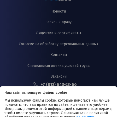
Новости
Запись к врачу
Лицензии и сертификаты
Согласие на обработку персональных данных
Контакты
Специальная оценка условий труда
Вакансии
+7 (812) 643-23-66
Проспект Юрия Гагарина, д. 42, литера А
Наш сайт использует файлы cookie
Медицинские услуги для взрослых и детей в Московском районе, г.
Санкт-Петербурга. Информация представленная на сайте носит
Мы используем файлы cookie, которые помогают нам лучше
исключительно информационный характер. Размещенная на сайте
понимать, что вам нравится на сайте, и делать его удобнее.
информация не является публичной офертой, подлежит изменению юр.
Иногда мы делимся этой информацией с нашими партнёрами,
лицом в одностороннем порядке.
чтобы вместе улучшать сервис. Ознакомиться с политикой