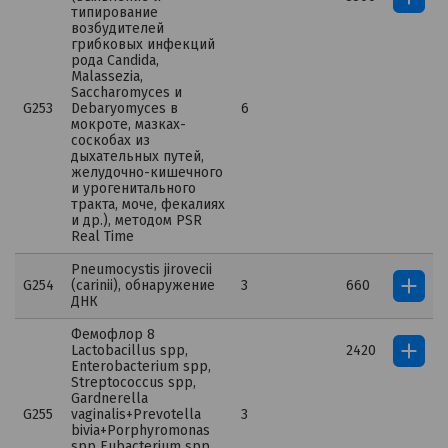
типирование
возбудителей
грибковых инфекций
рода Candida,
Malassezia,
Saccharomyces и
G253
Debaryomyces в
6
мокроте, мазках-
соскобах из
дыхательных путей,
желудочно-кишечного
и урогенитального
тракта, моче, фекалиях
и др.), методом PSR
Real Time
Pneumocystis jirovecii
G254
(carinii), обнаружение
3
660
ДНК
Фемофлор 8
Lactobacillus spp,
2420
Enterobacterium spp,
Streptococcus spp,
Gardnerella
G255
vaginalis+Prevotella
3
bivia+Porphyromonas
spp Eubacterium spp,