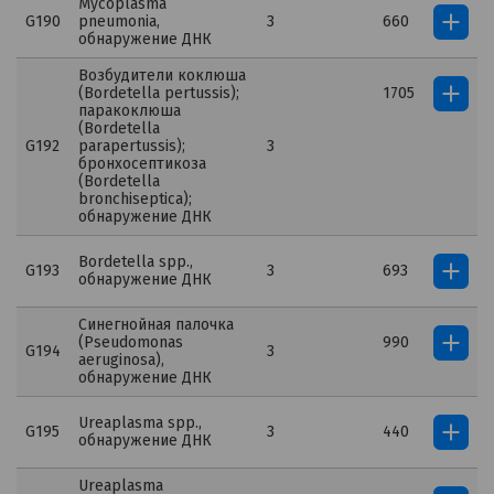
Мусоplasma
G190
pneumonia,
3
660
обнаружение ДНК
Возбудители коклюша
(Bordetella pertussis);
1705
паракоклюша
(Bordetella
G192
parapertussis);
3
бронхосептикоза
(Bordetella
bronchiseptica);
обнаружение ДНК
Bordetella spp.,
G193
3
693
обнаружение ДНК
Синегнойная палочка
(Pseudomonas
990
G194
3
aeruginosa),
обнаружение ДНК
Ureaplasma spp.,
G195
3
440
обнаружение ДНК
Ureaplasma