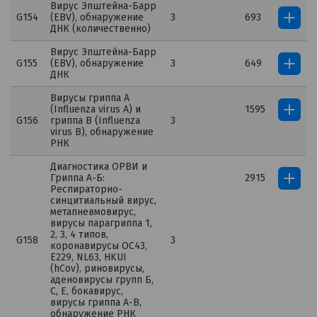
Вирус Эпштейна-Барр
G154
(EBV), обнаружение
3
693
ДНК (количественно)
Вирус Эпштейна-Барр
G155
(EBV), обнаружение
3
649
ДНК
Вирусы гриппа A
(Influenza virus A) и
1595
G156
гриппа B (Influenza
3
virus B), обнаружение
РНК
Диагностика ОРВИ и
Гриппа А-Б:
2915
Респираторно-
синцитиальный вирус,
метапневмовирус,
вирусы парагриппа 1,
2, 3, 4 типов,
G158
3
коронавирусы ОС43,
Е229, NL63, HKUI
(hCov), риновирусы,
аденовирусы групп Б,
С, Е, бокавирус,
вирусы гриппа А-B,
обнаружение РНК