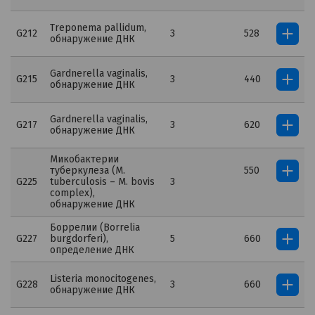
Treponema pallidum,
G212
3
528
обнаружение ДНК
Gardnerella vaginalis,
G215
3
440
обнаружение ДНК
Gardnerella vaginalis,
G217
3
620
обнаружение ДНК
Микобактерии
туберкулеза (M.
550
G225
tuberculosis – M. bovis
3
complex),
обнаружение ДНК
Боррелии (Вorrelia
G227
burgdorferi),
5
660
определение ДНК
Listeria monocitogenes,
G228
3
660
обнаружение ДНК