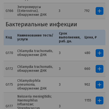
Энтеровирусы
G166
(Enterovirus),
3
792
обнаружение ДНК
Бактериальные инфекции
Срок
Наименование теста/
Kод
выполнения,
Цена, ₽
услуги
раб. дн.
Chlamydia trachomatis,
G170
3
480
обнаружение ДНК
Chlamydia trachomatis,
G172
3
660
обнаружение ДНК
Chlamydophila
G175
pneumonia,
3
902
обнаружение ДНК
Neisseria meningitidis;
Haemophilus
1155
influenzae;
G177
3
Streptococcus