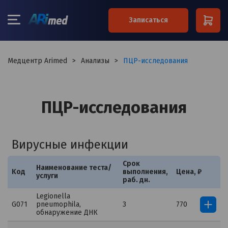
×
Записаться
Ваше имя*
Медцентр Arimed
>
Анализы
>
ПЦР-исследования
Ваш телефон*
ПЦР-исследования
Примечание
Вирусные инфекции
Срок
Наименование теста/
Kод
выполнения,
Цена, ₽
Я согласен на обработку
услуги
персональных данных
раб. дн.
Legionella
G071
pneumophila,
3
770
обнаружение ДНК