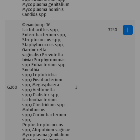
Mycoplasma genitalium
Mycoplasma hominis
Candida spp
Фемофлор 16
Lactobacillus spp,
3250
Enterobacterium spp,
Streptococcus spp,
Staphylococcus spp,
Gardnerella
vaginalis+Prevotella
bivia+Porphyromonas
spp Eubacterium spp,
Sneathia
spp,+Leptotrichia
spp,+Fusobacterium
spp, Megasphaera
G260
3
spp,+Veillonella
spp,+Dialister spp,
Lachnobacterium
spp,+Clostridium spp,
Mobiluncus
spp,+Corinebacterium
spp,
Peptostreptococcus
spp, Atopobium vaginae
Mycoplasma genitalium
Mycoplasma hominis