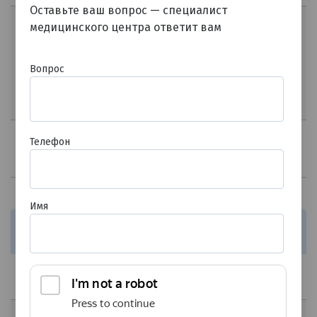
Оставьте ваш вопрос — специалист
Обнаружение РНК
медицинского центра ответит вам
ротовируса группы А
1815
(Rotovirus),
норовирусов G1и G2
G234
типов (Norovirus G1и
3
Вопрос
G2), астровирусов
(Astrovirus),
энтеровирусов
(Enterovirus)
Helicobacter pylori в
Телефон
биоптате слизистой
539
G235
6
желудка, обнаружение
ДНК
Прочие инфекции
Имя
Срок
Наименование теста/
Kод
выполнения,
Цена, ₽
услуги
раб. дн.
Toxoplasma gondii,
G240
3
440
обнаружение ДНК
Trichomonas vaginalis,