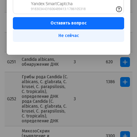
G245
3
440
обнаружение ДНК
Trichomonas vaginalis,
G247
3
620
обнаружение ДНК
Не сейчас
Candida albicans,
G250
3
440
обнаружение ДНК
Candida albicans,
G251
3
620
обнаружение ДНК
Грибы рода Candida (C.
albicans, C. glabrata, C.
1386
krusei, C. parapsilosis,
C. tropicalis),
определение ДНК
G252
3
рода Candida (C.
albicans, C. glabrata, C.
krusei, C. parapsilosis,
C. tropicalis),
определение ДНК
МикозоСкрин
(выявление и
3300