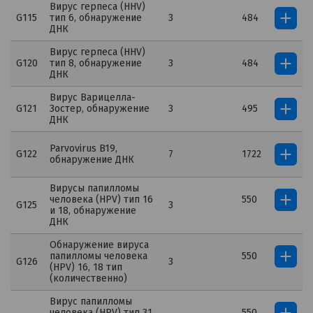
Вирус герпеса (HHV)
G115
тип 6, обнаружение
3
484
ДНК
Вирус герпеса (HHV)
G120
тип 8, обнаружение
3
484
ДНК
Вирус Варицелла-
G121
Зостер, обнаружение
3
495
ДНК
Parvovirus B19,
G122
7
1722
обнаружение ДНК
Вирусы папилломы
человека (HPV) тип 16
550
G125
3
и 18, обнаружение
ДНК
Обнаружение вируса
папилломы человека
550
G126
3
(HPV) 16, 18 тип
(количественно)
Вирус папилломы
человека (HPV) тип 31
550