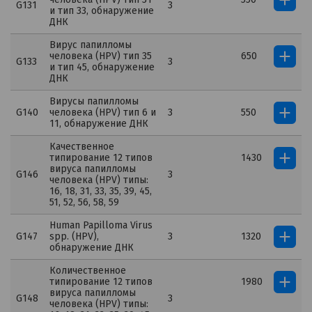
G131
3
и тип 33, обнаружение
ДНК
Вирус папилломы
человека (HPV) тип 35
650
G133
3
и тип 45, обнаружение
ДНК
Вирусы папилломы
G140
человека (HPV) тип 6 и
3
550
11, обнаружение ДНК
Качественное
типирование 12 типов
1430
вируса папилломы
G146
3
человека (HPV) типы:
16, 18, 31, 33, 35, 39, 45,
51, 52, 56, 58, 59
Human Papilloma Virus
G147
spp. (HPV),
3
1320
обнаружение ДНК
Количественное
типирование 12 типов
1980
вируса папилломы
G148
3
человека (HPV) типы: