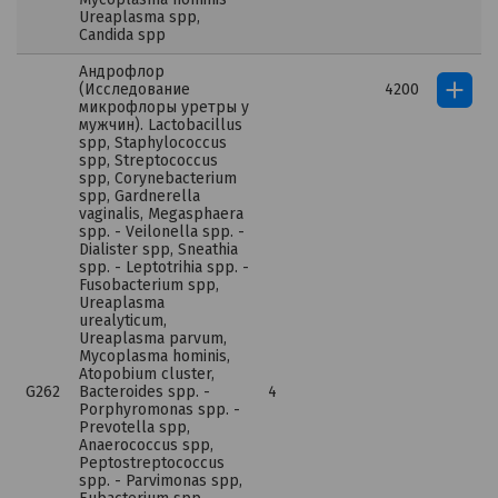
Ureaplasma spp,
Candida spp
Андрофлор
(Исследование
4200
микрофлоры уретры у
мужчин). Lactobacillus
spp, Staphylococcus
spp, Streptococcus
spp, Corynebacterium
spp, Gardnerella
vaginalis, Megasphaera
spp. - Veilonella spp. -
Dialister spp, Sneathia
spp. - Leptotrihia spp. -
Fusobacterium spp,
Ureaplasma
urealyticum,
Ureaplasma parvum,
Mycoplasma hominis,
Atopobium cluster,
G262
Bacteroides spp. -
4
Porphyromonas spp. -
Prevotella spp,
Anaerococcus spp,
Peptostreptococcus
spp. - Parvimonas spp,