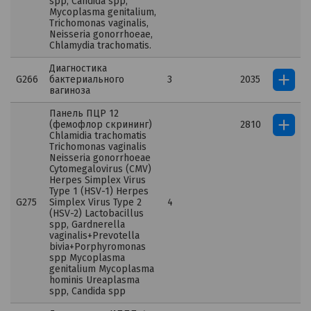
spp, Candida spp,
Mycoplasma genitalium,
Trichomonas vaginalis,
Neisseria gonorrhoeae,
Chlamydia trachomatis.
Диагностика
G266
бактериального
3
2035
вагиноза
Панель ПЦР 12
(фемофлор скрининг)
2810
Chlamidia trachomatis
Trichomonas vaginalis
Neisseria gonorrhoeae
Cytomegalovirus (CMV)
Herpes Simplex Virus
Type 1 (HSV-1) Herpes
G275
Simplex Virus Type 2
4
(HSV-2) Lactobacillus
spp, Gardnerella
vaginalis+Prevotella
bivia+Porphyromonas
spp Mycoplasma
genitalium Mycoplasma
hominis Ureaplasma
spp, Candida spp