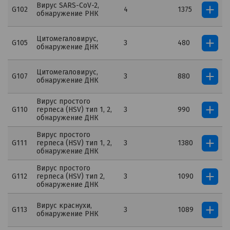
Вирус SARS-CoV-2,
G102
4
1375
обнаружение РНК
Цитомегаловирус,
G105
3
480
обнаружение ДНК
Цитомегаловирус,
G107
3
880
обнаружение ДНК
Вирус простого
G110
герпеса (HSV) тип 1, 2,
3
990
обнаружение ДНК
Вирус простого
G111
герпеса (HSV) тип 1, 2,
3
1380
обнаружение ДНК
Вирус простого
G112
герпеса (HSV) тип 2,
3
1090
обнаружение ДНК
Вирус краснухи,
G113
3
1089
обнаружение РНК