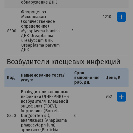
обнаружение ДНК
Флороценоз-
Микоплазмы
1210
(количественное
определение)
G300
Mycoplasma hominis
3
ДНК Ureaplasma
urealyticum ДНК
Ureaplasma parvum
ДНК
Возбудители клещевых инфекций
Срок
Наименование теста/
Kод
выполнения,
Цена, ₽
услуги
раб. дн.
Возбудители клещевых
инфекций (ДНК-РНК) - 4
952
возбудителя: клещевой
энцефалит (TBEV),
боррелиоз (Borrelia
G350
burgdorferi sl),
6
анаплазмоз (Anaplasma
phagocytophilum),
эрлихиоз (Ehrlichia