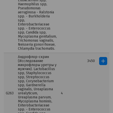
Eubacterium spp,
Haemophilus spp,
Pseudomonas
aeruginosa - Ralstonia
spp. - Burkholderia
spp,
Enterobacteriaceae
spp. - Enterococcus
spp, Candida spp,
Mycoplasma genitalium,
Trichomonas vaginalis,
Neisseria gonorrhoeae,
Chlamydia trachomatis.
Андрофлор-скрин
(Исследование
3450
микрофлоры уретры у
мужчин). Lactobacillus
spp, Staphylococcus
spp, Streptococcus
spp, Corynebacterium
spp, Gardnerella
vaginalis, Ureaplasma
G263
urealyticum,
4
Ureaplasma parvum,
Mycoplasma hominis,
Enterobacteriaceae
spp. - Enterococcus