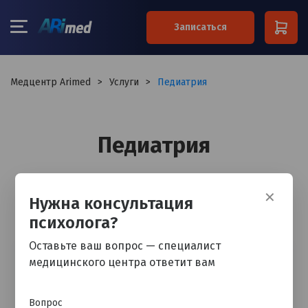
×
Записаться
Ваше имя*
Медцентр Arimed
>
Услуги
>
Педиатрия
Ваш телефон*
Педиатрия
Примечание
✕
Нужна консультация
психолога?
Я согласен на обработку
персональных данных
Оставьте ваш вопрос — специалист
медицинского центра ответит вам
Остались вопросы? Обратитесь к
специалисту
Вопрос