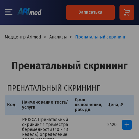
×
Записаться
Ваше имя*
Медцентр Arimed
>
Анализы
>
Пренатальный скрининг
Ваш телефон*
Пренатальный скрининг
Примечание
ПРЕНАТАЛЬНЫЙ СКРИНИНГ
Срок
Наименование теста/
Kод
выполнения,
Цена, ₽
Я согласен на обработку
услуги
персональных данных
раб. дн.
PRISСA Пренатальный
скрининг 1 триместра
2420
беременности (10 - 13
недель) определение