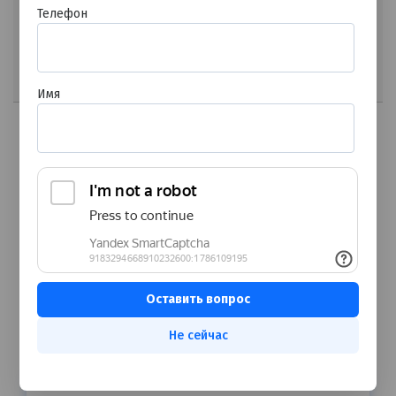
Хорионический
Телефон
гонадотропин(ХГЧ) 3.
Эстриол свободный
(Е3) Внимание!
Заполнение всех
данных в бланке для
расчета обязательно!
Имя
Не сейчас