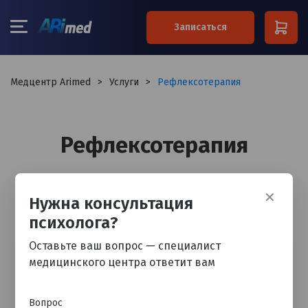
×
Записаться
Ваше имя*
Медцентр Arimed
>
Услуги
>
Рефлексотерапия
Ваш телефон*
Рефлексотерапия
Примечание
✕
Нужна консультация
психолога?
Я согласен на обработку
персональных данных
Оставьте ваш вопрос — специалист
медицинского центра ответит вам
Остались вопросы? Обратитесь к
специалисту
Вопрос