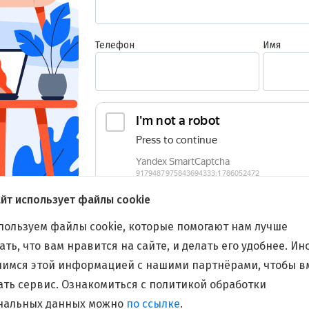
Я согласен на обработку
персональных данных
Записаться
Телефон
Имя
йт использует файлы cookie
Не сейчас
пользуем файлы cookie, которые помогают нам лучше
ть, что вам нравится на сайте, и делать его удобнее. Ин
лимся этой информацией с нашими партнёрами, чтобы в
ать сервис. Ознакомиться с политикой обработки
Мед
асие на обработку персональных данных
Контакты
С
нальных данных можно
по ссылке
.
иск