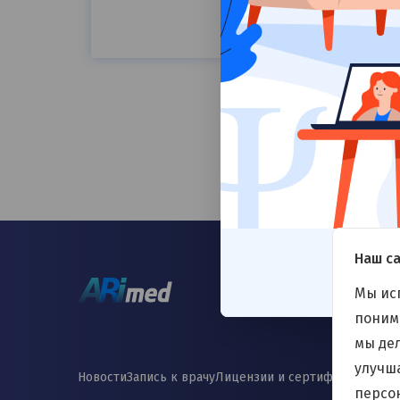
Наш са
Мы ис
понима
мы де
улучш
Новости
Запись к врачу
Лицензии и сертификаты
Согл
персо