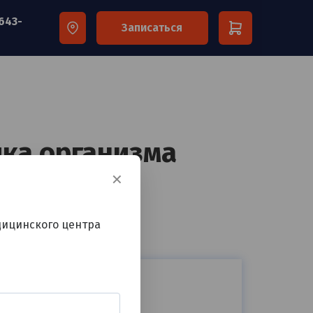
 643-
Записаться
×
ика организма
✕
дицинского центра
у