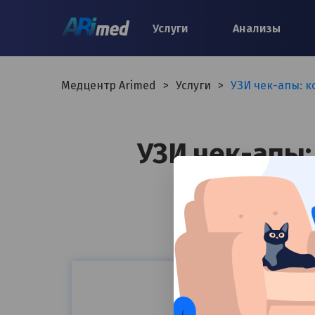
Услуги
Анализы
Медцентр Arimed
>
Услуги
>
УЗИ чек-апы: 
УЗИ чек-апы: