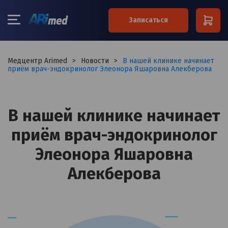
×
Записаться
Ваше имя*
Медцентр Arimed
>
Новости
>
В нашей клинике начинает
приём врач-эндокринолог Элеонора Яшаровна Алекберова
Ваш телефон*
В нашей клинике начинает
приём врач-эндокринолог
Примечание
Элеонора Яшаровна
Алекберова
Я согласен на обработку
персональных данных