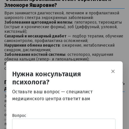
Элеоноре Яшаровне?
Врач занимается диагностикой, лечением и профилактикой
широкого спектра эндокринных заболеваний:
Заболевания щитовидной железы
: гипотиреоз, тиреоидиты
(острые и хронические формы), зоб (диффузный, узловой,
кистозный);
Сахарный и несахарный диабет
— подбор терапии, обучение
самоконтролю, профилактика осложнений;
Нарушения обмена веществ
: ожирение, метаболический
синдром, дислипидемия;
Заболевания костной системы
: остеопороз, нарушения
обмена кальция (гипер- и гипокальциемия);
Гормональные дисбалансы
, влияющие на энергию, вес,
состояние кожи и общее самочувствие.
✕
Нужна консультация
психолога?
Подход к лечению: комплексно, индивидуально,
доказательно
Оставьте ваш вопрос — специалист
Элеонора Яшаровна убеждена: эффективное лечение
медицинского центра ответит вам
начинается с понимания причин, а не просто с коррекции
симптомов. В своей практике она:
✅ проводит тщательную диагностику с учётом анамнеза,
образа жизни и сопутствующих заболеваний;
Вопрос
✅ опирается на современные клинические рекомендации и
принципы доказательной медицины;
✅ разрабатывает персонализированные схемы терапии с