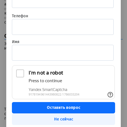
акцентом на безопасность и долгосрочный результат;
✅ сопровождает пациента на всех этапах: от первичной
консультации до стабилизации показателей;
Телефон
✅ при необходимости взаимодействует со смежными
специалистами для комплексного подхода к здоровью.
Образование и квалификация
Имя
Элеонора Яшаровна прошла подготовку в одном из ведущих
медицинских вузов России:
2020 г.
— Уральский государственный медицинский
университет, специальность «Лечебное дело»;
2022 г.
— профессиональная переподготовка по
специальности «Эндокринология» на базе УГМУ;
2022 г.
— дополнительная специализация «Детская
эндокринология» (УГМУ).
Такая база позволяет врачу работать как со взрослыми, так и
с юными пациентами, учитывая возрастные особенности
гормональной регуляции.
Не сейчас