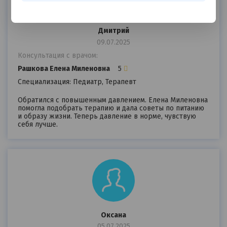
Дмитрий
09.07.2025
Консультация с врачом:
Рашкова Елена Миленовна
5
Специализация: Педиатр, Терапевт
Обратился с повышенным давлением. Елена Миленовна
помогла подобрать терапию и дала советы по питанию
и образу жизни. Теперь давление в норме, чувствую
себя лучше.
Оксана
05.07.2025