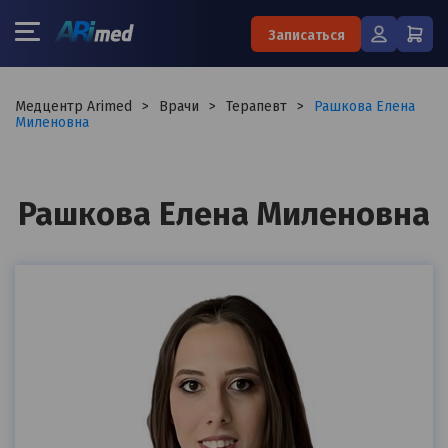
×
Записаться
Запишитесь на консультацию к
Медцентр Arimed
>
Врачи
>
Терапевт
>
Рашкова Елена
Миленовна
специалисту
Ваше имя:*
Рашкова Елена Миленовна
Ваш телефон:*
Ваш e-mail:*