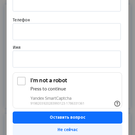
Телефон
Ирина
Имя
14.08.2025
Консультация с врачом:
Рашкова Елена Миленовна
5
Специализация: Педиатр, Терапевт
Нужно было оформить больничный. Всё сделали
быстро и без проблем, при этом врач дала
рекомендации по лечению и поддержке иммунитета.
Молодая, но внимательная и грамотная.
Не сейчас