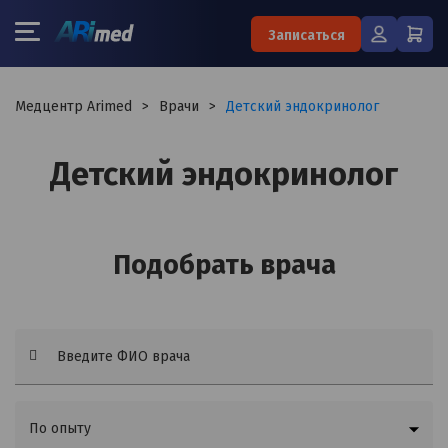
×
Записаться
Запишитесь на консультацию к
Медцентр Arimed
>
Врачи
>
Детский эндокринолог
специалисту
Детский эндокринолог
Ваше имя:*
Ваш телефон:*
Подобрать врача
Ваш e-mail:*